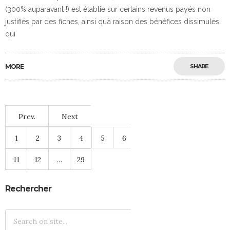
(300% auparavant !) est établie sur certains revenus payés non
justifiés par des fiches, ainsi qu’à raison des bénéfices dissimulés
qui
MORE
SHARE
Prev.
Next
1
2
3
4
5
6
7
8
9
10
11
12
…
29
Rechercher