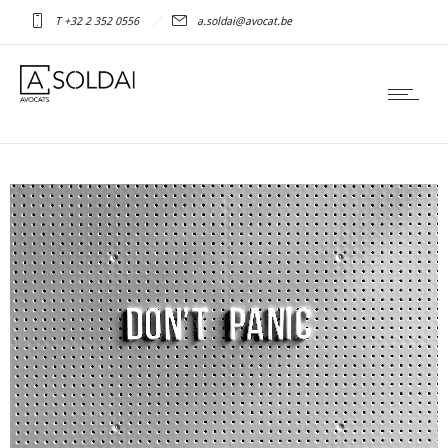
T +32 2 352 0556
a.soldai@avocat.be