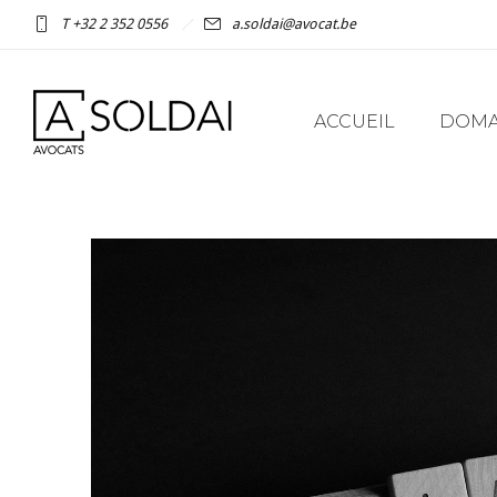
T +32 2 352 0556
a.soldai@avocat.be
ACCUEIL
DOMAI