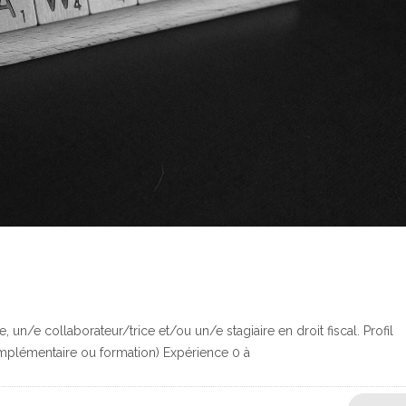
n/e collaborateur/trice et/ou un/e stagiaire en droit fiscal. Profil
complémentaire ou formation) Expérience 0 à