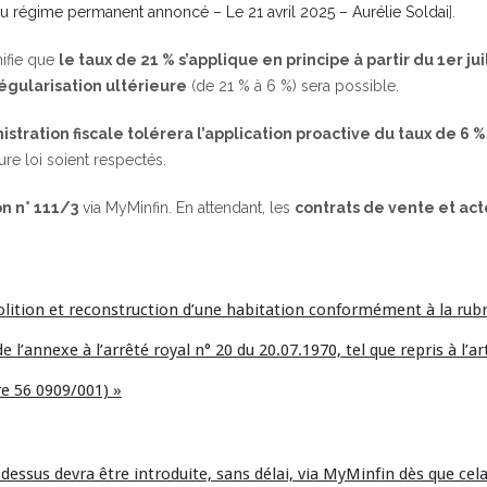
 régime permanent annoncé – Le 21 avril 2025 – Aurélie Soldai
].
nifie que
le taux de 21 % s’applique en principe à partir du 1er jui
égularisation ultérieure
(de 21 % à 6 %) sera possible.
istration fiscale tolérera l’application proactive du taux de 6 
ture loi soient respectés.
n n° 111/3
via MyMinfin. En attendant, les
contrats de vente et act
olition et reconstruction d’une habitation conformément à la rub
 de l’annexe à l’arrêté royal n° 20 du 20.07.1970, tel que repris à l’ar
e 56 0909/001) »
i-dessus devra être introduite, sans délai, via MyMinfin dès que cel