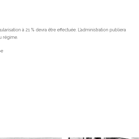
gularisation à 21 % devra être effectuée. L’administration publiera
u régime.
be
0
0