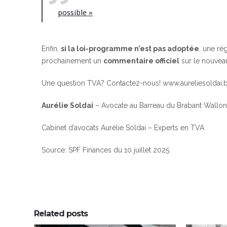
possible »
Enfin,
si la loi-programme n’est pas adoptée
, une ré
prochainement un
commentaire officiel
sur le nouvea
Une question TVA? Contactez-nous! www.aureliesoldai.
Aurélie Soldai
– Avocate au Barreau du Brabant Wallon
Cabinet d’avocats Aurélie Soldai – Experts en TVA
Source: SPF Finances du 10 juillet 2025
Related posts
0
0
0
0