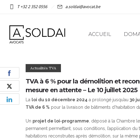
T +32 2 352 0556
a.soldai@avocat.be
ACCUEIL
DOMAI
Actualités TVA
TVA à 6 % pour la démolition et recons
mesure en attente – Le 10 juillet 2025
La
loi du 10 décembre 2024
a prolongé jusqu’au
30 j
TVA de 6 %
pour la livraison de bâtiments d’habitation 
Un
projet de loi-programme
, déposé à la Chambre l
permanent permettant, sous conditions, l’application du ta
habitations reconstruites après démolition, sur la même p