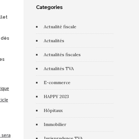
Categories
llet
Actualité fiscale
% dès
Actualités
Actualités fiscales
es
Actualités TVA
E-commerce
rique
HAPPY 2023
ticle
Hôpitaux
Immobilier
a sera
Jurisprudence TVA