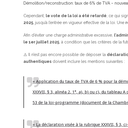
Démolition/reconstruction: taux de 6% de TVA – nouveau
Cependant,
le vote de la loi a été retardé
, ce qui sig
2025
, jusqu’à l’entrée en vigueur effective de la loi. Une
r
Afin d’éviter une charge administrative excessive,
l’admin
le 1er juillet 2025
, à condition que les critères de la fu
⚠️ Il n’est pas encore possible de déposer la
déclaratio
authentiques
doivent inclure les mentions suivantes :
« Application du taux de TVA de 6 % pour la dém
XXXVII, § 3, alinéa 2, 1°, a), b) ou c), du tableau A
53 de la loi-programme (document de la Chambr
« La déclaration visée à la rubrique XXXVII, § 3, c