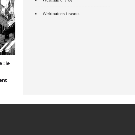
Webinaire TVA
Webinaires fiscaux
 : le
Accueil extrascolaire et TVA : la Cour
de cassation confirme le taux réduit
ent