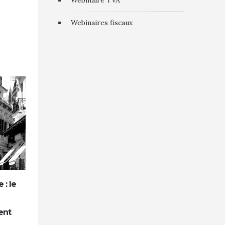
Webinaire TVA
Webinaires fiscaux
0
0
 : le
Accueil extrascolaire et TVA : la Cour
de cassation confirme le taux réduit
ent