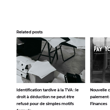
Related posts
0
0
0
0
Identification tardive à la TVA : le
Nouvelle c
droit à déduction ne peut être
paiement e
refusé pour de simples motifs
Finances