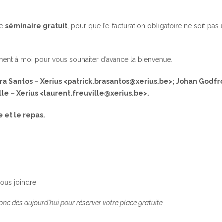
ce
séminaire gratuit
, pour que l’e-facturation obligatoire ne soit pas
gnent à moi pour vous souhaiter d’avance la bienvenue.
ra Santos – Xerius <patrick.brasantos@xerius.be>; Johan Godfr
le – Xerius <laurent.freuville@xerius.be>.
e et le repas.
vous joindre
donc dès aujourd’hui pour réserver votre place gratuite