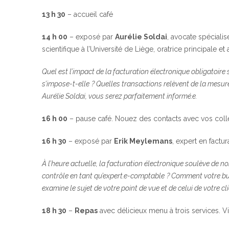
13 h 30
– accueil café
14 h 00
– exposé par
Aurélie Soldai
, avocate spéciali
scientifique à l’Université de Liège, oratrice principale et 
Quel est l’impact de la facturation électronique obligatoire 
s’impose-t-elle
? Quelles transactions relèvent de la mesur
Aurélie Soldai, vous serez parfaitement informé.e.
16 h 00
– pause café. Nouez des contacts avec vos coll
16 h 30
– exposé par
Erik Meylemans
, expert en factu
À l’heure actuelle, la facturation électronique soulève de 
contrôle en tant qu’expert.e-comptable
? Comment votre bur
examine le sujet de votre point de vue et de celui de votre c
18 h 30
–
Repas
avec délicieux menu à trois services. Vi