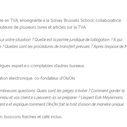
sée en TVA, enseignante à la Solvay Brussels School, collaboratrice
auteure de plusieurs livres et articles sur la TVA.
sur votre situation
? Quelle est la portée juridique de l’obligation
? À qui
e
? Quelles sont les procédures de transfert prévues
? Après l’exposé de 
ègues expert.e.s-comptables d’autres bureaux.
ration électronique, co-fondateur d’OkiOki
nombreuses questions. Quels sont les pièges à éviter ? Comment garder le
eau et vos client.e.s peuvent-ils se préparer
? L’expert Erik Meylemans
lient.e et explique comment OkiOki fait le trait d’union de manière unique.
n, boissons fraîches et café inclus.