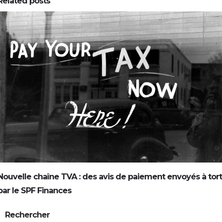
Related posts
0
0
Nouvelle chaîne TVA : des avis de paiement envoyés à tort
par le SPF Finances
Rechercher