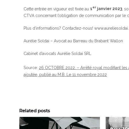
er
Cette entrée en vigueur est fixée au
1
janvier 2023
, s
CTVA concernant l’obligation de communication par le cl
Plus d’informations? Contactez-nous! www.aureliesoldai
Aurélie Soldai – Avocat au Barreau du Brabant Wallon
Cabinet d’avocats Aurélie Soldai SRL
Source:
26 OCTOBRE 2022. – Arrêté royal modifiant les 
ajoutée, publié au M.B. Le 11 novembre 2022
Related posts
0
0
0
0