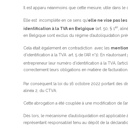
Il est apparu néanmoins que cette mesure, utile dans le 
Elle est incomplète en ce sens qu’
elle ne vise pas les
er
identification à la TVA en Belgique
(art. 50, § 1
, alin
en Belgique sont exclus du régime d’autoliquidation prévu 
Cela était également en contradiction avec les
mentions
d’identification à la TVA art. 5 de l’AR n°1). En n’autoris
entrepreneur leur numéro d’identification à la TVA, l’articl
correctement leurs obligations en matière de facturation
Par conséquent la loi du 16 octobre 2022 portant des dis
alinéa 2, du CTVA.
Cette abrogation a été couplée à une modification de l’ar
Dès lors, le mécanisme d’autoliquidation est applicable à
représentant responsable) tenu au dépôt de la déclarati