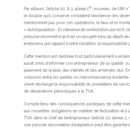
er
Par ailleurs, l’article 20, § 3, alinéa 1
, nouveau, de l’AR n°
le double qu’il conserve constatent l’existence des divers
mentionnent pas pour ces opérations, le taux et le monta
«
Autoliquidation : En l’absence de contestation par écrit, d
présumé reconnaître qu’il est un assujetti tenu au dépôt de d
endossera, par rapport à cette condition, la responsabilité
Cette mention est destinée tout particulièrement à éclair
aurait omis d’informer son entrepreneur de sa qualité, 
paiement de la taxe, des intérêts et des amendes dus. En ef
collusion entre les parties ou méconnaissance évidente d
client décharge la responsabilité du prestataire de servi
de déclarations périodiques à la TVA.
Compte tenu des conséquences juridiques de cette mesure,
aux nouvelles obligations en matière de facturation et à 
TVA. dans le chef de l’entrepreneur, l’article 20, alinéa 
une période raisonnable d’adaptation peut être garantie a