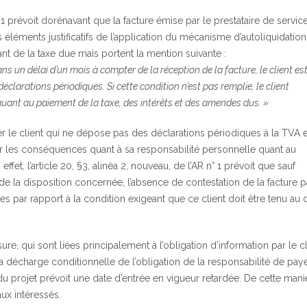
 1 prévoit dorénavant que la facture émise par le prestataire de servic
 éléments justificatifs de l’application du mécanisme d’autoliquidation
nt de la taxe due mais portent la mention suivante :
ans un délai d’un mois à compter de la réception de la facture, le client es
éclarations périodiques. Si cette condition n’est pas remplie, le client
 quant au paiement de la taxe, des intérêts et des amendes dus. »
er le client qui ne dépose pas des déclarations périodiques à la TVA e
sur les conséquences quant à sa responsabilité personnelle quant au
fet, l’article 20, §3, alinéa 2, nouveau, de l’AR n° 1 prévoit que sauf
e la disposition concernée, l’absence de contestation de la facture p
ces par rapport à la condition exigeant que ce client doit être tenu au
 qui sont liées principalement à l’obligation d’information par le cl
la décharge conditionnelle de l’obligation de la responsabilité de paye
2, du projet prévoit une date d’entrée en vigueur retardée. De cette mani
ux intéressés.