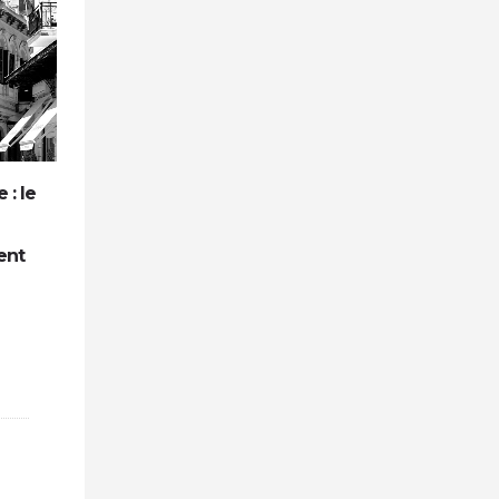
 : le
Accueil extrascolaire et TVA : la Cour
de cassation confirme le taux réduit
ent