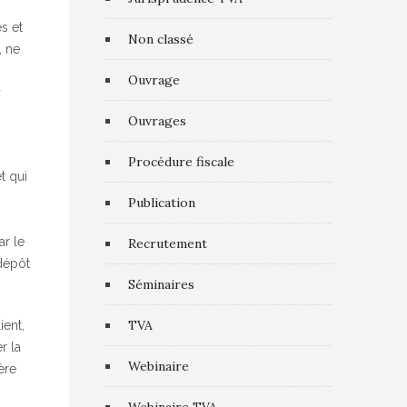
es et
Non classé
, ne
Ouvrage
t
Ouvrages
Procédure fiscale
t qui
Publication
ar le
Recrutement
 dépôt
Séminaires
TVA
ient,
r la
Webinaire
ère