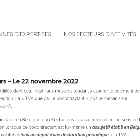
NES D’EXPERTISES
NOS SECTEURS D’ACTIVITÉS
urs – Le 22 novembre 2022
ifiés dont celui relatif aux mesures tendant à assurer le paiement de
ption. La « TVA due par le cocontractant », soit le mécanisme
yal n°1.
ur établi en Belgique qui effectue des travaux immobiliers au sens de 
tion lorsque ce cocontractant est lui-même un
assujetti établi en Bel
nsable) et
tenu au dépôt d’une déclaration périodique
à la TVA.