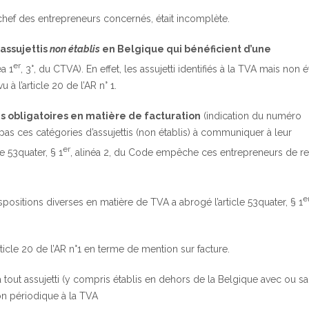
chef des entrepreneurs concernés, était incomplète.
 assujettis
non établis
en Belgique qui bénéficient d’une
er
éa 1
, 3°, du CTVA). En effet, les assujetti identifiés à la TVA mais non é
à l’article 20 de l’AR n° 1.
 obligatoires en matière de facturation
(indication du numéro
ant pas ces catégories d’assujettis (non établis) à communiquer à leur
er
e 53quater, § 1
, alinéa 2, du Code empêche ces entrepreneurs de r
.
e
positions diverses en matière de TVA a abrogé l’article 53quater, § 1
ticle 20 de l’AR n°1 en terme de mention sur facture.
 tout assujetti (y compris établis en dehors de la Belgique avec ou s
on périodique à la TVA