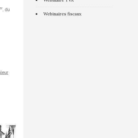
Webinaire TVA
er
, du
Webinaires fiscaux
aleur
0
0