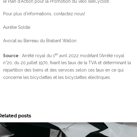
le Plan d’Action pour la Promotion du vélo (BeCyclist).
Pour plus d’informations, contactez nous!
Aurélie Soldai
Avocat au Barreau du Brabant Wallon
er
Source
: Arrêté royal du 1
avril 2022 modifiant l’Arrêté royal
n°20, du 20 juillet 1970, fixant les taux de la TVA et déterminant la
répartition des biens et des services selon ces taux en ce qui
concerne les bicyclettes et les bicyclettes électriques.
Related posts
0
0