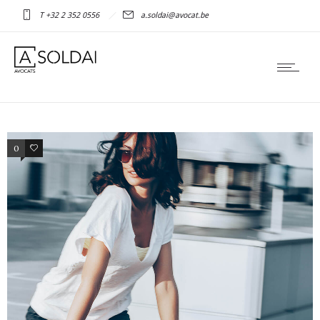
T +32 2 352 0556
a.soldai@avocat.be
0
3