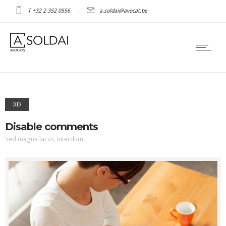
T +32 2 352 0556
a.soldai@avocat.be
3D
Disable comments
Sed magna lacus, interdum.